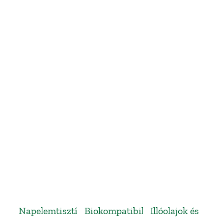
Napelemtisztítás:
Biokompatibilis
Illóolajok és