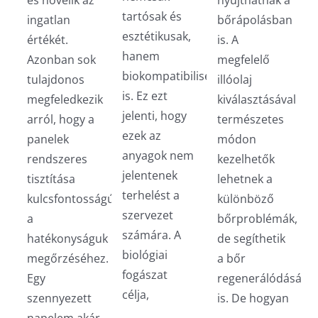
tartósak és
ingatlan
bőrápolásban
esztétikusak,
értékét.
is. A
hanem
Azonban sok
megfelelő
biokompatibilisek
tulajdonos
illóolaj
is. Ez ezt
megfeledkezik
kiválasztásával
jelenti, hogy
arról, hogy a
természetes
ezek az
panelek
módon
anyagok nem
rendszeres
kezelhetők
jelentenek
tisztítása
lehetnek a
terhelést a
kulcsfontosságú
különböző
szervezet
a
bőrproblémák,
számára. A
hatékonyságuk
de segíthetik
biológiai
megőrzéséhez.
a bőr
fogászat
Egy
regenerálódását
célja,
szennyezett
is. De hogyan
napelem akár