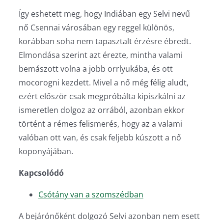
Így eshetett meg, hogy Indiában egy Selvi nevű
nő Csennai városában egy reggel különös,
korábban soha nem tapasztalt érzésre ébredt.
Elmondása szerint azt érezte, mintha valami
bemászott volna a jobb orrlyukába, és ott
mocorogni kezdett. Mivel a nő még félig aludt,
ezért először csak megpróbálta kipiszkálni az
ismeretlen dolgoz az orrából, azonban ekkor
történt a rémes felismerés, hogy az a valami
valóban ott van, és csak feljebb kúszott a nő
koponyájában.
Kapcsolódó
Csótány van a szomszédban
A bejárónőként dolgozó Selvi azonban nem esett