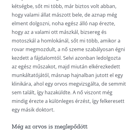
kétségbe, sőt mi több, már biztos volt abban,
hogy valami állat mászott bele, de aznap még
elment dolgozni, noha egész álló nap érezte,
hogy az a valami ott mászkál, bizsereg és
motoszkál a homlokánál, sőt mi több, amikor a
rovar megmozdult, a nő szeme szabályosan égni
kezdett a fájdalomtól. Selvi azonban ledolgozta
az egész műszakot, majd miután elkérezkedett
munkáltatójától, másnap hajnalban jutott el egy
klinikára, ahol egy orvos megvizsgálta, de semmit
sem talált, így hazaküldte. A nő viszont még
mindig érezte a különleges érzést, így felkeresett
egy másik doktort.
Még az orvos is meglepődött