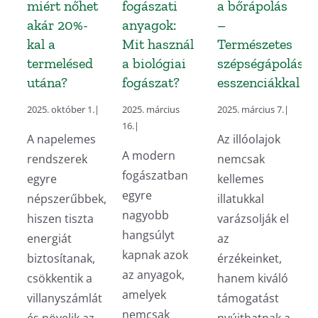
miért nőhet
fogászati
a bőrápolás
akár 20%-
anyagok:
–
kal a
Mit használ
Természetes
termelésed
a biológiai
szépségápolás
utána?
fogászat?
esszenciákkal
2025. október 1.
|
2025. március
2025. március 7.
|
16.
|
A napelemes
Az illóolajok
A modern
rendszerek
nemcsak
fogászatban
egyre
kellemes
egyre
népszerűbbek,
illatukkal
nagyobb
hiszen tiszta
varázsolják el
hangsúlyt
energiát
az
kapnak azok
biztosítanak,
érzékeinket,
az anyagok,
csökkentik a
hanem kiváló
amelyek
villanyszámlát
támogatást
nemcsak
és növelik az
nyújthatnak a