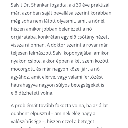
Salvit Dr. Shankar fogadta, aki 30 éve praktizál
már, azonban saját bevallása szerint korábban
még soha nem látott olyasmit, amit a nőnél,
hiszen amikor jobban belenézett a nő
orrjáratába, konkrétan egy élő csótány nézett
vissza rá onnan. A doktor szerint a rovar már
teljesen felmászott Salvi koponyájába, amikor
nyakon csípte, akkor éppen a két szem között
mocorgott, és már nagyon közel járt a nő
agyához, amit elérve, vagy valami fertőzést
hátrahagyva nagyon súlyos betegségeket is
előidézhetett volna.
A problémát tovább fokozta volna, ha az állat
odabent elpusztul – aminek elég nagy a
valószínűsége –, hiszen ezzel a beteget