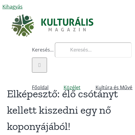
Kihagyás
Keresés...
Főoldal
Közélet
Kultúra és Művés
Elképesztő: élő csótányt
kellett kiszedni egy nő
koponyájából!