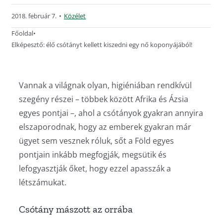
2018. február 7.
•
Közélet
Főoldal
•
Elképesztő: élő csótányt kellett kiszedni egy nő koponyájából!
Vannak a világnak olyan, higiéniában rendkívül
szegény részei – többek között Afrika és Ázsia
egyes pontjai –, ahol a csótányok gyakran annyira
elszaporodnak, hogy az emberek gyakran már
ügyet sem vesznek róluk, sőt a Föld egyes
pontjain inkább megfogják, megsütik és
lefogyasztják őket, hogy ezzel apasszák a
létszámukat.
Csótány mászott az orrába