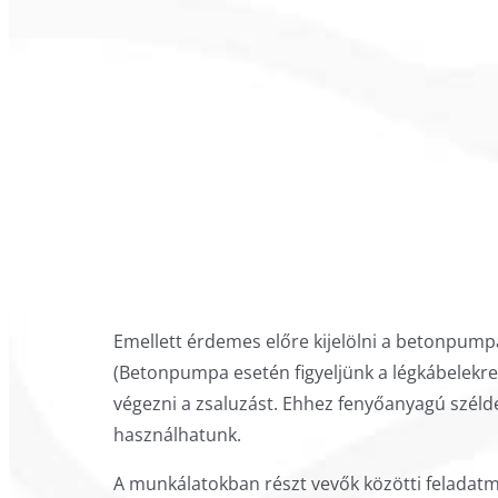
Emellett érdemes előre kijelölni a betonpump
(Betonpumpa esetén figyeljünk a légkábelekre is
végezni a zsaluzást. Ehhez fenyőanyagú széldes
használhatunk.
A munkálatokban részt vevők közötti feladat