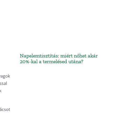
Napelemtisztítás: miért nőhet akár
20%-kal a termelésed utána?
yagok
ssal
k
ácsot