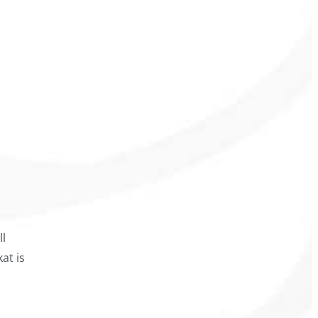
ll
at is
lás –
polás