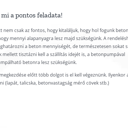
mi a pontos feladata!
tt nem csak az fontos, hogy kitaláljuk, hogy hol fogunk beto
 hogy mennyi alapanyagra lesz majd szükségünk. A rendelés
meghatározni a beton mennyiségét, de természetesen sokat 
mellett tisztázni kell a szállítás idejét is, a betonpumpával
mpálható betonra lesz szükségünk.
megkezdése előtt több dolgot is el kell végeznünk. Ilyenkor 
Biokompatibilis fogá
eni (lapát, talicska, betonvastagság mérő cövek stb.)
anyagok: Mit haszná
biológiai fogászat