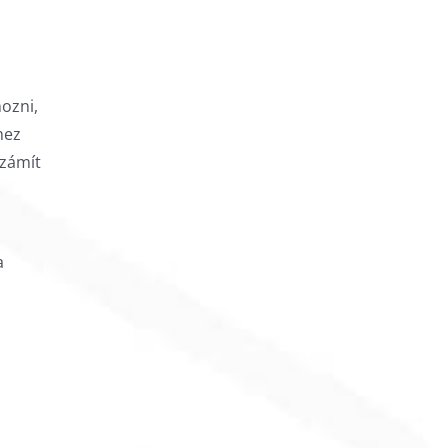
nozni,
hez
számít
a
szati
l a
?