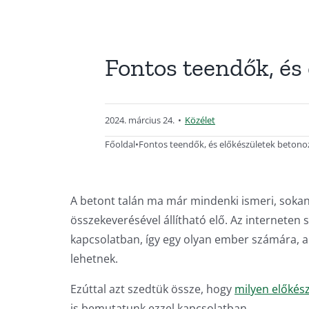
Fontos teendők, és
2024. március 24.
•
Közélet
Főoldal
•
Fontos teendők, és előkészületek betono
A betont talán ma már mindenki ismeri, sokan
összekeverésével állítható elő. Az interneten
kapcsolatban, így egy olyan ember számára, ak
lehetnek.
Ezúttal azt szedtük össze, hogy
milyen előkés
is bemutatunk ezzel kapcsolatban.