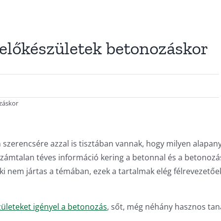
 előkészületek betonozáskor
záskor
 szerencsére azzal is tisztában vannak, hogy milyen alapan
 számtalan téves információ kering a betonnal és a betonozá
i nem jártas a témában, ezek a tartalmak elég félrevezetőe
zületeket igényel a betonozás
, sőt, még néhány hasznos tan