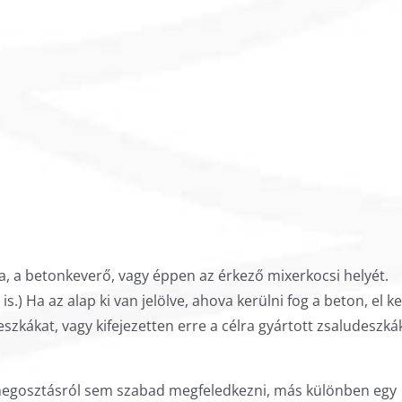
a, a betonkeverő, vagy éppen az érkező mixerkocsi helyét.
.) Ha az alap ki van jelölve, ahova kerülni fog a beton, el ke
zkákat, vagy kifejezetten erre a célra gyártott zsaludeszkák
Illóolajok és a bőrápo
Természetes szépségá
megosztásról sem szabad megfeledkezni, más különben egy
esszenciákkal